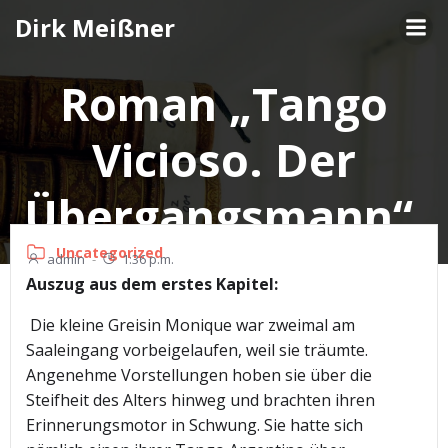
Zum
Dirk Meißner
Inhalt
springen
Roman „Tango
Vicioso. Der
Übergangsmann“
Uncategorized
admin
-
1:36 p.m.
Auszug aus dem erstes
Kapitel:
Die kleine Greisin Monique war zweimal am
Saaleingang vorbeigelaufen, weil sie träumte.
Angenehme Vorstellungen hoben sie über die
Steifheit des Alters hinweg und brachten ihren
Erinnerungsmotor in Schwung. Sie hatte sich